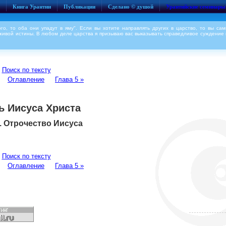
Книга Урантии
Публикации
Сделано © душой
Урантийские семинары
го, то оба они упадут в яму". Если вы хотите направлять других в царство, то вы сам
живой истины. В любом деле царства я призываю вас выказывать справедливое суждение 
Поиск по тексту
Оглавление
Глава 5 »
ь Иисуса Христа
4. Отрочество Иисуса
Поиск по тексту
Оглавление
Глава 5 »