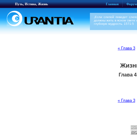
Путь, Истина, Жизнь
Главная
Форум
„Если слепой поведет слепо
должны жить в ясном свете 
глубокую мудрость. 1571:5
« Глава 3
Жизн
Глава 
« Глава 3