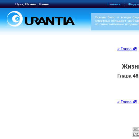
Путь, Истина, Жизнь
Главная
Форум
Всегда было и всегда буд
смертные обладают свободо
по самостоятельно избранно
« Глава 45
Жизн
Глава 46
« Глава 45