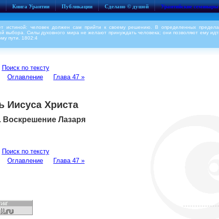
Книга Урантии
Публикации
Сделано © душой
Урантийские семинары
ет истиной: человек должен сам прийти к своему решению. В определенных предела
й выбора. Силы духовного мира не желают принуждать человека; они позволяют ему идт
му пути. 1802:4
Поиск по тексту
Оглавление
Глава 47 »
ь Иисуса Христа
. Воскрешение Лазаря
Поиск по тексту
Оглавление
Глава 47 »