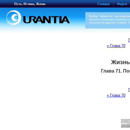
Путь, Истина, Жизнь
Главная
Форум
Война является наследие
прогрессирующая цивилиза
пользуется дурной славой. 
П
« Глава 70
Жизнь
Глава 71. П
П
« Глава 70