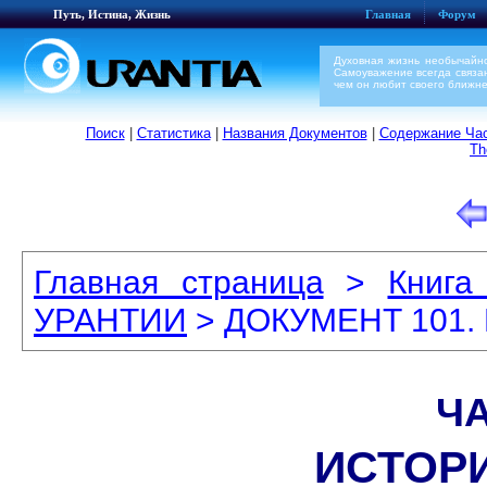
Путь, Истина, Жизнь
Главная
Форум
Духовная жизнь необычайн
Самоуважение всегда связа
чем он любит своего ближнег
Поиск
|
Статистика
|
Названия Документов
|
Содержание Час
Th
Главная страница
>
Книга
УРАНТИИ
> ДОКУМЕНТ 101
ЧА
ИСТОР