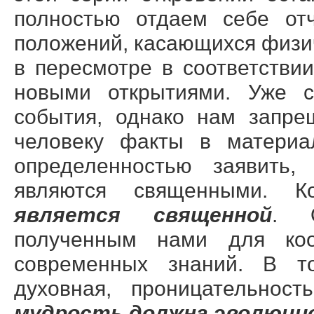
полностью отдаем себе от
положений, касающихся физич
в пересмотре в соответстви
новыми открытиями. Уже 
события, однако нам запре
человеку факты в материа
определенностью заявить,
являются священными. К
является священной
. О
полученным нами для коо
современных знаний. В т
духовная, проницательнос
мудрость должна эволюци