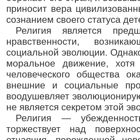
приносит вера цивилизован
сознанием своего статуса дет
Религия является пред
нравственности, возник
социальной эволюции. Однако 
моральное движение, хотя
человеческого общества ок
внешние и социальные проя
воодушевляет эволюционирую
не является секретом этой эв
Религия — убежденнос
торжествует над поверхно
отчаяния, порожденной не