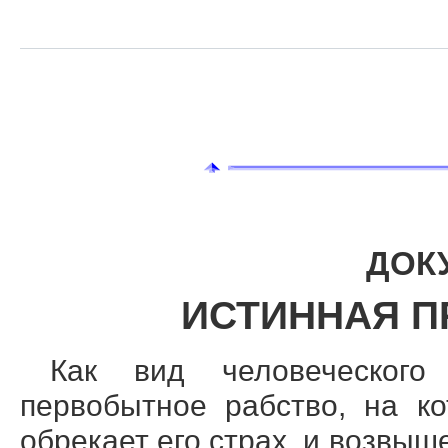
ДОК
ИСТИННАЯ П
К
ак вид человеческого
первобытное рабство, на к
обрекает его страх, и возвыш