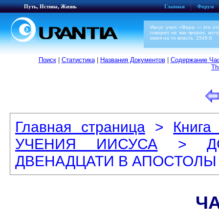
Путь, Истина, Жизнь
Главная
Форум
Иисус учил: «Вера — это о
говорил не как пророк, кот
имея на то власть. 1545:9
Поиск
|
Статистика
|
Названия Документов
|
Содержание Час
Th
Главная страница
>
Книга
УЧЕНИЯ ИИСУСА
> ДОК
ДВЕНАДЦАТИ В АПОСТОЛЫ
ЧА