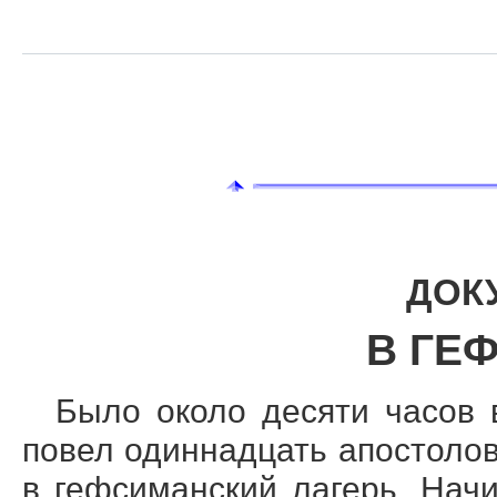
ДОК
В ГЕ
Б
ыло около десяти часов в
повел одиннадцать апостоло
в гефсиманский лагерь. Начи