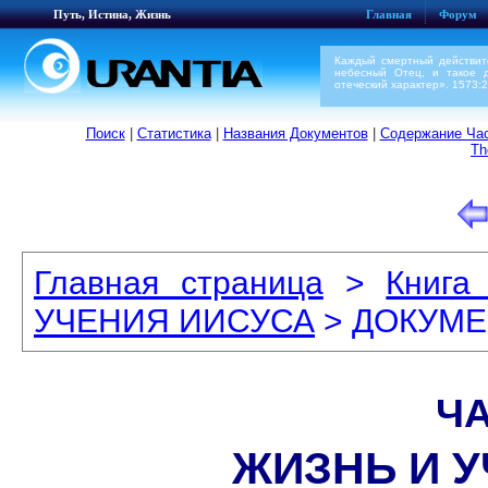
Путь, Истина, Жизнь
Главная
Форум
Каждый смертный действит
небесный Отец, и такое 
отеческий характер». 1573:2
Поиск
|
Статистика
|
Названия Документов
|
Содержание Час
Th
Главная страница
>
Книга
УЧЕНИЯ ИИСУСА
> ДОКУМЕ
ЧА
ЖИЗНЬ И 