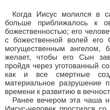
Когда Иисус молился в са
больше приближалось к 
божественностью; его челов
с божественной волей его 
могущественным ангелом, 
желает, чтобы его Сын за
пройдя через уготованный со
как и все смертные созд
материальное разрушение п
времени к развитию в вечност
Ранее вечером эта чаша не
Иисус-человек простился со