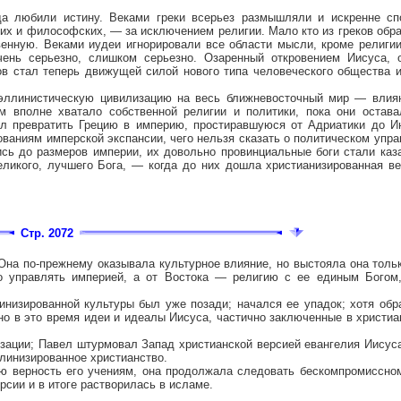
да любили истину. Веками греки всерьез размышляли и искренне сп
ких и философских, — за исключением религии. Мало кто из греков об
енную. Веками иудеи игнорировали все области мысли, кроме религии
чень серьезно, слишком серьезно. Озаренный откровением Иисуса, 
в стал теперь движущей силой нового типа человеческого общества и
эллинистическую цивилизацию на весь ближневосточный мир — влиян
м вполне хватало собственной религии и политики, пока они остава
ил превратить Грецию в империю, простиравшуюся от Адриатики до И
ваниям имперской экспансии, чего нельзя сказать о политическом упра
лись до размеров империи, их довольно провинциальные боги стали каз
ликого, лучшего Бога, — когда до них дошла христианизированная в
Стр. 2072
Она по-прежнему оказывала культурное влияние, но выстояла она тольк
во управлять империей, а от Востока — религию с ее единым Богом
низированной культуры был уже позади; начался ее упадок; хотя обр
о в это время идеи и идеалы Иисуса, частично заключенные в христиа
зации; Павел штурмовал Запад христианской версией евангелия Иисуса
ллинизированное христианство.
ю верность его учениям, она продолжала следовать бескомпромиссно
рсии и в итоге растворилась в исламе.