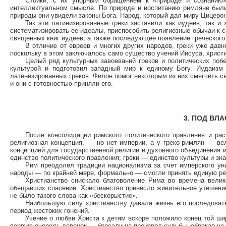
Стоики, с их упорным обращением к «природе и сознанию
интеллектуальном смысле. По природе и воспитанию римляне были 
природы они увидели законы Бога. Народ, который дал миру Цицерон
Так эти латинизированные греки заставили как иудеев, так 
систематизировать ее идеалы, приспособить религиозные обычаи к 
священных книг иудеев, а также последующее появление греческого
В отличие от евреев и многих других народов, греки уже давн
поскольку в этом заключалось само существо учений Иисуса, христи
Целый ряд культурных завоеваний греков и политических по
культурой и подготовил западный мир к единому Богу. Иудаизм
латинизированных греков. Филон помог некоторым из них смягчить с
и они с готовностью приняли его.
3. ПОД ВЛ
После консолидации римского политического правления и рас
религиозная концепция, — но нет империи, а у греко-римлян — ве
концепцией для государственной религии и духовного объединения 
единство политического правления; греки — единство культуры и зн
Рим преодолел традиции национализма за счет имперского ун
народы — по крайней мере, формально — смогли принять единую ре
Христианство снискало благоволение Рима во времена велик
обещавших спасение. Христианство принесло живительное утешени
не было такого слова как «бескорыстие».
Наибольшую силу христианству давала жизнь его последовате
период жестоких гонений.
Учение о любви Христа к детям вскоре положило конец той ши
первую очередь девочек — бросали на произвол судьбы, обрекая на