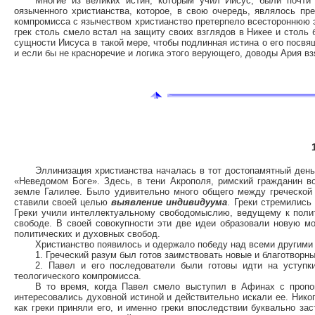
Многие из великих истин, которым учил Иисус, были почти 
оязыченного христианства, которое, в свою очередь, являлось п
компромисса с язычеством христианство претерпело всестороннюю э
грек столь смело встал на защиту своих взглядов в Никее и столь
сущности Иисуса в такой мере, чтобы подлинная истина о его посвя
и если бы не красноречие и логика этого верующего, доводы Ария вз
Эллинизация христианства началась в тот достопамятный день
«Неведомом Боге». Здесь, в тени Акрополя, римский гражданин в
земле Галилее. Было удивительно много общего между греческой
ставили своей целью
выявление индивидуума
. Греки стремились
Греки учили интеллектуальному свободомыслию, ведущему к поли
свободе. В своей совокупности эти две идеи образовали новую м
политических и духовных свобод.
Христианство появилось и одержало победу над всеми другими
1. Греческий разум был готов заимствовать новые и благотворн
2. Павел и его последователи были готовы идти на уступки
теологического компромисса.
В то время, когда Павел смело выступил в Афинах с пропов
интересовались духовной истиной и действительно искали ее. Никог
как греки приняли его, и именно греки впоследствии буквально за