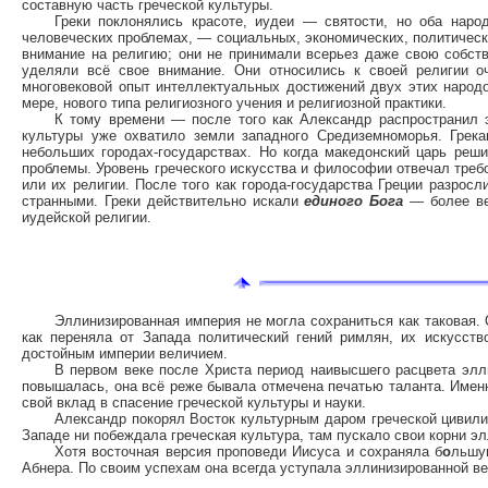
составную часть греческой культуры.
Греки поклонялись красоте, иудеи — святости, но оба наро
человеческих проблемах, — социальных, экономических, политичес
внимание на религию; они не принимали всерьез даже свою собств
уделяли всё свое внимание. Они относились к своей религии о
многовековой опыт интеллектуальных достижений двух этих народо
мере, нового типа религиозного учения и религиозной практики.
К тому времени — после того как Александр распространил 
культуры уже охватило земли западного Средиземноморья. Грека
небольших городах-государствах. Но когда македонский царь реш
проблемы. Уровень греческого искусства и философии отвечал требо
или их религии. После того как города-государства Греции разрос
странными. Греки действительно искали
единого Бога
— более ве
иудейской религии.
Эллинизированная империя не могла сохраниться как таковая. 
как переняла от Запада политический гений римлян, их искусст
достойным империи величием.
В первом веке после Христа период наивысшего расцвета элли
повышалась, она всё реже бывала отмечена печатью таланта. Именн
свой вклад в спасение греческой культуры и науки.
Александр покорял Восток культурным даром греческой цивили
Западе ни побеждала греческая культура, там пускало свои корни э
Хотя восточная версия проповеди Иисуса и сохраняла б
о
льшу
Абнера. По своим успехам она всегда уступала эллинизированной ве