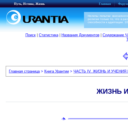
Путь, Истина, Жизнь
Главная
Форум
Нелепы попытки внезапного
религии только то, что в р
способности к адаптации. 1
Поиск
|
Статистика
|
Названия Документов
|
Содержание Ча
Главная страница
>
Книга Урантии
>
ЧАСТЬ IV. ЖИЗНЬ И УЧЕНИЯ
ЖИЗНЬ И