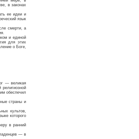
йней мере, в
ве, в законах
ать ее идеи и
реческий язык
сле смерти, а
ия.
ком и единой
гия для этих
ление о Боге,
Бог — великая
й религиозной
Рим обеспечил
чные страны и
ьных культов,
зыке которого
веру в ранний
младенцев — в