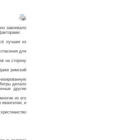
шно завоевало
факторами:
всё лучшее из
 спасения для
ев на сторону
 даже римский
инизированную
 Митры делало
енные другие
многие из его
 евангелии, и
 христианство