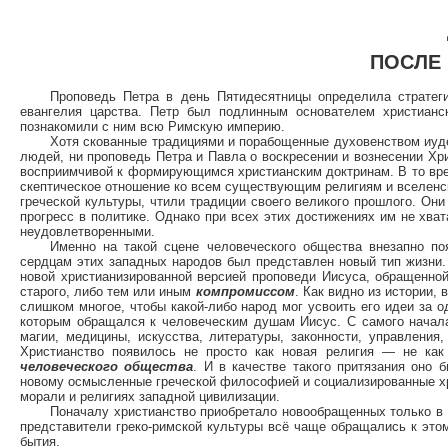
ПОСЛЕ
П
роповедь Петра в день Пятидесятницы определила стратег
евангелия царства. Петр был подлинным основателем христианс
познакомили с ним всю Римскую империю.
Хотя скованные традициями и порабощенные духовенством иудеи
людей, ни проповедь Петра и Павла о воскресении и вознесении Хр
восприимчивой к формирующимся христианским доктринам. В то вре
скептическое отношение ко всем существующим религиям и вселенс
греческой культуры, чтили традиции своего великого прошлого. Он
прогресс в политике. Однако при всех этих достижениях им не хва
неудовлетворенными.
Именно на такой сцене человеческого общества внезапно по
сердцам этих западных народов был представлен новый тип жизни.
новой христианизированной версией проповеди Иисуса, обращенно
старого, либо тем или иным
компромиссом
. Как видно из истории,
слишком многое, чтобы какой-либо народ мог усвоить его идеи за 
которым обращался к человеческим душам Иисус. С самого начала
магии, медицины, искусства, литературы, законности, управления
Христианство появилось не просто как новая религия — не ка
человеческого общества
. И в качестве такого притязания оно 
новому осмысленные греческой философией и социализированные хр
морали и религиях западной цивилизации.
Поначалу христианство приобретало новообращенных только в 
представители греко-римской культуры всё чаще обращались к эт
бытия.