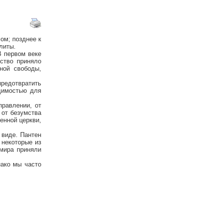
ом; позднее к
литы.
В первом веке
ство приняло
ной свободы,
предотвратить
димостью для
правлении, от
 от безумства
енной церкви,
 виде. Пантен
 некоторые из
 мира приняли
нако мы часто