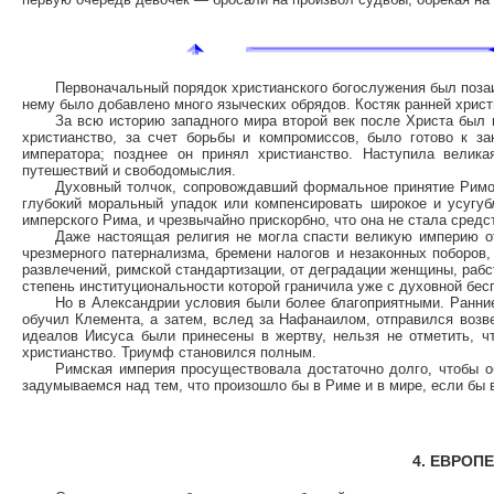
Первоначальный порядок христианского богослужения был позаи
нему было добавлено много языческих обрядов. Костяк ранней христ
За всю историю западного мира второй век после Христа был 
христианство, за счет борьбы и компромиссов, было готово к з
императора; позднее он принял христианство. Наступила велика
путешествий и свободомыслия.
Духовный толчок, сопровождавший формальное принятие Римо
глубокий моральный упадок или компенсировать широкое и усугу
имперского Рима, и чрезвычайно прискорбно, что она не стала сред
Даже настоящая религия не могла спасти великую империю от
чрезмерного патернализма, бремени налогов и незаконных поборов,
развлечений, римской стандартизации, от деградации женщины, рабст
степень институциональности которой граничила уже с духовной бе
Но в Александрии условия были более благоприятными. Ранни
обучил Клемента, а затем, вслед за Нафанаилом, отправился возв
идеалов Иисуса были принесены в жертву, нельзя не отметить, чт
христианство. Триумф становился полным.
Римская империя просуществовала достаточно долго, чтобы о
задумываемся над тем, что произошло бы в Риме и в мире, если бы 
4. ЕВРОП