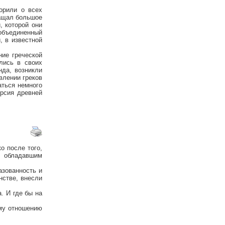
орили о всех
ращал большое
, которой они
объединенный
, в известной
ие греческой
лись в своих
нда, возникли
влении греков
аться немного
ерсия древней
о после того,
, обладавшим
азованность и
нстве, внесли
. И где бы на
му отношению