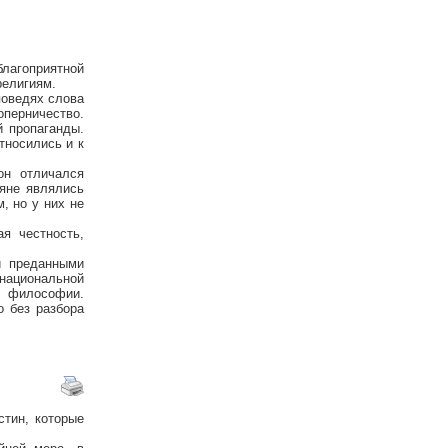
благоприятной
религиям.
поведях слова
оперничество.
й пропаганды.
тносились и к
он отличался
яне являлись
, но у них не
я честность,
и преданными
 национальной
й философии.
о без разбора
стин, которые