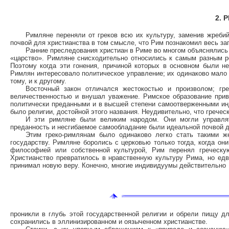
2. 
Римляне переняли от греков всю их культуру, заменив жреби
почвой для христианства в том смысле, что Рим познакомил весь з
Ранние преследования христиан в Риме во многом объяснялись
«царство». Римляне снисходительно относились к самым разным ре
Поэтому когда эти гонения, причиной которых в основном были н
Римлян интересовало политическое управление; их одинаково мало б
тому, и к другому.
Восточный закон отличался жестокостью и произволом; гре
величественностью и внушал уважение. Римское образование при
политически преданными и в высшей степени самоотверженными ин
было религии, достойной этого названия. Неудивительно, что грече
И эти римляне были великим народом. Они могли управлят
преданность и несгибаемое самообладание были идеальной почвой дл
Этим греко-римлянам было одинаково легко стать такими ж
государству. Римляне боролись с церковью только тогда, когда он
философией или собственной культурой, Рим перенял греческу
Христианство превратилось в нравственную культуру Рима, но едв
принимал новую веру. Конечно, многие индивидуумы действительно
проникли в глубь этой государственной религии и обрели пищу д
сохранились в эллинизированном и оязыченном христианстве.