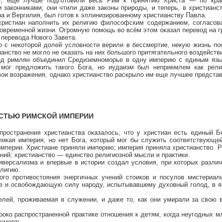
», еще лучше подготовили весь Рим к принятию Христа — по кра
законниками; они чтили даже законы природы, и теперь, в христианст
а и Вергилия, был готов к эллинизированному христианству Павла.
и христиан наполнить их религию философским содержанием, согласов
современной жизни. Огромную помощь во всём этом оказал перевод на г
 перевода Нового Завета.
о с некоторой долей условности верили в бессмертие, некую жизнь по
анство не могло не оказать на них большого притягательного воздейств
бед римлян объединил Средиземноморье в одну империю с единым язы
 мог предложить такого Бога, но иудаизм был неприемлем как рели
вои возражения, однако христианство раскрыло им еще лучшее представ
АСТЬЮ РИМСКОЙ ИМПЕРИИ
пространения христианства оказалось, что у христиан есть единый 
ликая империя, но нет Бога, который мог бы служить соответствующе
империи. Христиане приняли империю; империя приняла христианство. 
аний; христианство — единство религиозной мысли и практики.
иверсализма и впервые в истории создал условия, при которых разли
лигию.
ого противостояния энергичных учений стоиков и посулов мистериал
е и освобождающую силу народу, испытывавшему духовный голод, в я
лей, проживаемая в служении, и даже то, как они умирали за свою 
роко распространенной практике отношения к детям, когда неугодных 
 смерть.