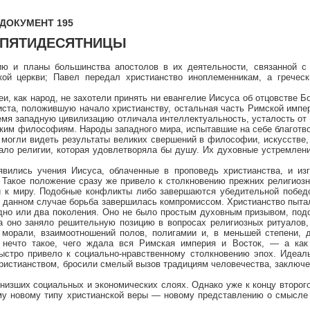
ДОКУМЕНТ 195
 ПЯТИДЕСЯТНИЦЫ
ию и планы большинства апостолов в их деятельности, связанной с
кой церкви; Павел передал христианство иноплеменникам, а гречес
, как народ, не захотели принять ни евангелие Иисуса об отцовстве Бо
иста, положившую начало христианству, остальная часть Римской импе
мя западную цивилизацию отличала интеллектуальность, усталость от 
ким философиям. Народы западного мира, испытавшие на себе благотв
и могли видеть результаты великих свершений в философии, искусстве,
тало религии, которая удовлетворяла бы душу. Их духовные устремлен
явились учения Иисуса, облаченные в проповедь христианства, и из
 Такое положение сразу же привело к столкновению прежних религиоз
й к миру. Подобные конфликты либо завершаются убедительной побед
 в данном случае борьба завершилась компромиссом. Христианство пыта
одно или два поколения. Оно не было простым духовным призывом, под
 оно заняло решительную позицию в вопросах религиозных ритуалов,
, морали, взаимоотношений полов, полигамии и, в меньшей степени, 
к нечто такое, чего ждала вся Римская империя и Восток, — а ка
быстро привело к социально-нравственному столкновению эпох. Идеал
истианством, бросили смелый вызов традициям человечества, заключе
низших социальных и экономических слоях. Однако уже к концу второг
ому новому типу христианской веры — новому представлению о смысле