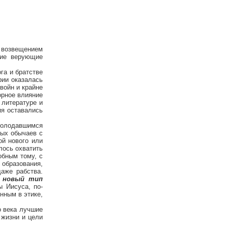
 возвещением
кие верующие
га и братстве
рии оказалась
войн и крайне
орное влияние
 литературе и
ия оставались
голодавшимся
ных обычаев с
ой нового или
лось охватить
обным тому, с
 образования,
даже рабства.
к
новый тип
ы Иисуса, по-
нным в этике,
о века лучшие
 жизни и цели