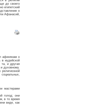
ся в религии
еще до своего
но египетский
едставление о
али Афанасий,
ал афинянам о
ь в иудейской
та, и другая
 и духовному.
 религиозной
 социальных,
ли мастерами
й голод; они
м, в то время
ени виде, как