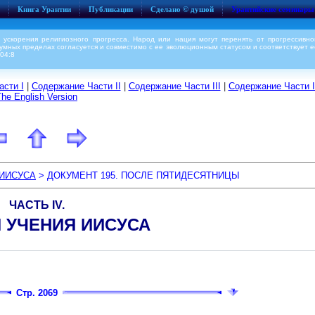
Книга Урантии
Публикации
Сделано © душой
Урантийские семинары
 ускорения религиозного прогресса. Народ или нация могут перенять от прогрессивно
азумных пределах согласуется и совместимо с ее эволюционным статусом и соответствует е
004:8
сти I
|
Содержание Части II
|
Содержание Части III
|
Содержание Части 
The English Version
 ИИСУСА
> ДОКУМЕНТ 195. ПОСЛЕ ПЯТИДЕСЯТНИЦЫ
ЧАСТЬ IV.
 УЧЕНИЯ ИИСУСА
Стр. 2069