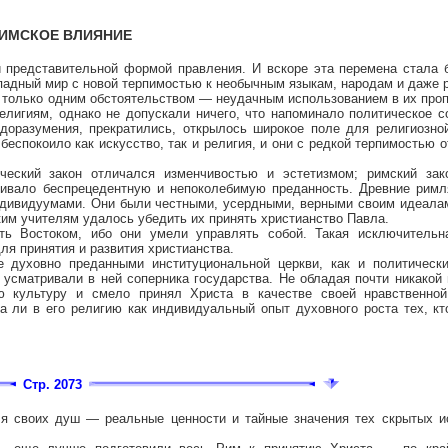
РИМСКОЕ ВЛИЯНИЕ
й представительной формой правления. И вскоре эта перемена стала 
ападный мир с новой терпимостью к необычным языкам, народам и даже 
 только одним обстоятельством — неудачным использованием в их про
лигиям, однако не допускали ничего, что напоминало политическое с
едоразумения, прекратились, открылось широкое поле для религиозно
еспокоило как искусство, так и религия, и они с редкой терпимостью о
ческий закон отличался изменчивостью и эстетизмом; римский зак
вивало беспрецедентную и непоколебимую преданность. Древние римл
дивидуумами. Они были честными, усердными, верными своим идеалам
ским учителям удалось убедить их принять христианство Павла.
ь Востоком, ибо они умели управлять собой. Такая исключительна
я принятия и развития христианства.
е духовно преданными институциональной церкви, как и политическ
и усматривали в ней соперника государства. Не обладая почти никакой
ю культуру и смело принял Христа в качестве своей нравственно
а ли в его религию как индивидуальный опыт духовного роста тех, кт
Стр. 2073
ля своих душ — реальные ценности и тайные значения тех скрытых и