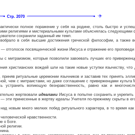
Стр. 2070
рактически полное поражение у себя на родине, столь быстро и успе
кими религиями и мистериальными культами объяснялась следующими 
дователи сохранили заданный им темп.
о вобрало в себя высшие достижения греческой философии, а также 
л
— отголосок посвященческой жизни Иисуса и отражение его проповеди
сы с митраизмом, которые позволили завоевать лучших его приверженц
ния христианских вождей шли на такие новые уступки язычеству, что
 приняв ритуальные церемонии язычников и заставив тех принять элл
ной, чем с митраистами, но даже соглашение с приверженцами культа
ь устранить вопиющую безнравственность, равно как и многочисл
нательно жертвовали
идеалами
Иисуса в попытке сохранить и укрепить 
 — эти принесенные в жертву идеалы Учителя по-прежнему скрыты в его
над новым много мелких побед ритуального характера, в то время как
 человеческой нравственности.
е о Боге.
ной религии.
нина.