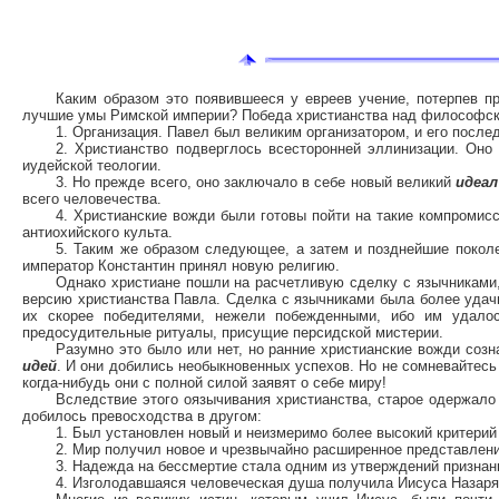
Каким образом это появившееся у евреев учение, потерпев п
лучшие умы Римской империи? Победа христианства над философс
1. Организация. Павел был великим организатором, и его после
2. Христианство подверглось всесторонней эллинизации. Он
иудейской теологии.
3. Но прежде всего, оно заключало в себе новый великий
идеа
всего человечества.
4. Христианские вожди были готовы пойти на такие компромис
антиохийского культа.
5. Таким же образом следующее, а затем и позднейшие поколе
император Константин принял новую религию.
Однако христиане пошли на расчетливую сделку с язычниками,
версию христианства Павла. Сделка с язычниками была более удач
их скорее победителями, нежели побежденными, ибо им удалос
предосудительные ритуалы, присущие персидской мистерии.
Разумно это было или нет, но ранние христианские вожди соз
идей
. И они добились необыкновенных успехов. Но не сомневайтесь
когда-нибудь они с полной силой заявят о себе миру!
Вследствие этого оязычивания христианства, старое одержало 
добилось превосходства в другом:
1. Был установлен новый и неизмеримо более высокий критерий
2. Мир получил новое и чрезвычайно расширенное представлени
3. Надежда на бессмертие стала одним из утверждений признан
4. Изголодавшаяся человеческая душа получила Иисуса Назаря