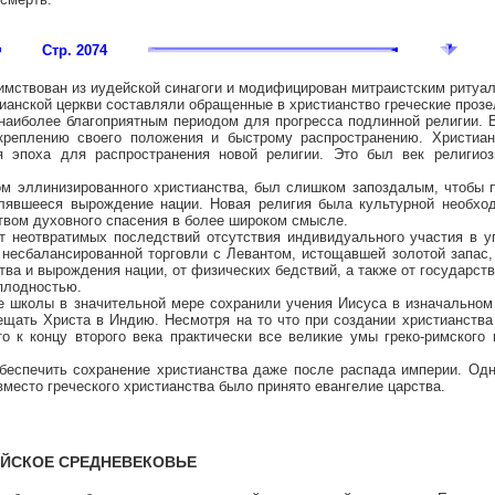
Стр. 2074
мствован из иудейской синагоги и модифицирован митраистским ритуал
ианской церкви составляли обращенные в христианство греческие прозе
наиболее благоприятным периодом для прогресса подлинной религии. 
акреплению своего положения и быстрому распространению. Христиан
я эпоха для распространения новой религии. Это был век религиоз
м эллинизированного христианства, был слишком запоздалым, чтобы 
блявшееся вырождение нации. Новая религия была культурной необхо
ством духовного спасения в более широком смысле.
 неотвратимых последствий отсутствия индивидуального участия в у
 несбалансированной торговли с Левантом, истощавшей золотой запас,
ва и вырождения нации, от физических бедствий, а также от государств
сплодностью.
е школы в значительной мере сохранили учения Иисуса в изначальном
ещать Христа в Индию. Несмотря на то что при создании христианства
о к концу второго века практически все великие умы греко-римского
беспечить сохранение христианства даже после распада империи. Од
вместо греческого христианства было принято евангелие царства.
ЕЙСКОЕ СРЕДНЕВЕКОВЬЕ