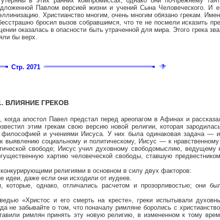
утеряны в этих ранних компромиссах, однако они по-прежнему таят
редложенной Павлом версией жизни и учений Сына Человеческого. И 
ллинизацию. Христианство многим, очень многим обязано грекам. Имен
 бесстрашно бросил вызов собравшимся, что те не посмели исказить пр
щении оказалась в опасности быть утраченной для мира. Этого грека зв
яли бы верх.
Стр. 2071
1. ВЛИЯНИЕ ГРЕКОВ
, когда апостол Павел предстал перед ареопагом в Афинах и рассказ
озвестил этим грекам свою версию новой религии, которая зародилас
 философией и учениями Иисуса. У них была одинаковая задача — и 
 к выявлению социальному и политическому, Иисус — к нравственному
тической свободе; Иисус учил духовному свободомыслию, ведущему к
огущественную хартию человеческой свободы, ставшую предвестником
 конкурирующими религиями в основном в силу двух факторов:
ые идеи, даже если они исходили от иудеев.
, которые, однако, отличались расчетом и прозорливостью; они бы
едью «Христос и его смерть на кресте», греки испытывали духовны
да не забывайте о том, что поначалу римляне боролись с христианство
ставили римлян принять эту новую религию, в измененном к тому врем