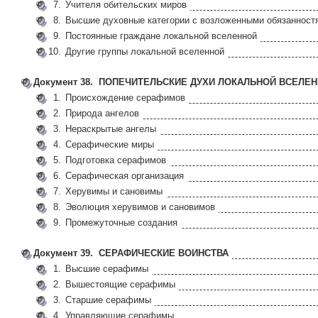
7.
Учителя обительских миров
8.
Высшие духовные категории с возложенными обязанност
9.
Постоянные граждане локальной вселенной
10.
Другие группы локальной вселенной
Документ 38. ПОПЕЧИТЕЛЬСКИЕ ДУХИ ЛОКАЛЬНОЙ ВСЕЛЕ
1.
Происхождение серафимов
2.
Природа ангелов
3.
Нераскрытые ангелы
4.
Серафические миры
5.
Подготовка серафимов
6.
Серафическая организация
7.
Херувимы и сановимы
8.
Эволюция херувимов и сановимов
9.
Промежуточные создания
Документ 39. СЕРАФИЧЕСКИЕ ВОИНСТВА
1.
Высшие серафимы
2.
Вышестоящие серафимы
3.
Старшие серафимы
4.
Управляющие серафимы