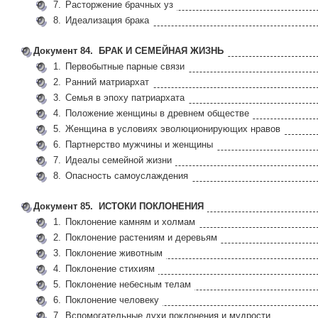
7.
Расторжение брачных уз
8.
Идеализация брака
Документ 84. БРАК И СЕМЕЙНАЯ ЖИЗНЬ
1.
Первобытные парные связи
2.
Ранний матриархат
3.
Семья в эпоху патриархата
4.
Положение женщины в древнем обществе
5.
Женщина в условиях эволюционирующих нравов
6.
Партнерство мужчины и женщины
7.
Идеалы семейной жизни
8.
Опасность самоуслаждения
Документ 85. ИСТОКИ ПОКЛОНЕНИЯ
1.
Поклонение камням и холмам
2.
Поклонение растениям и деревьям
3.
Поклонение животным
4.
Поклонение стихиям
5.
Поклонение небесным телам
6.
Поклонение человеку
7.
Вспомогательные духи поклонения и мудрости