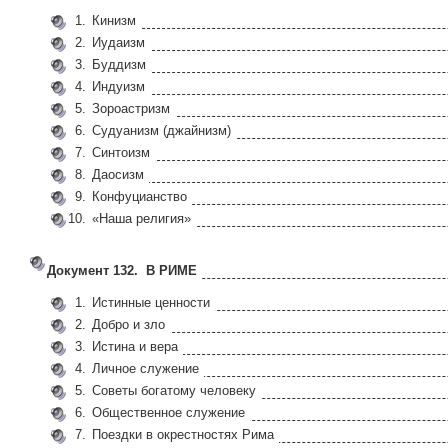
1.
Кинизм
2.
Иудаизм
3.
Буддизм
4.
Индуизм
5.
Зороастризм
6.
Судуанизм (джайнизм)
7.
Синтоизм
8.
Даосизм
9.
Конфуцианство
10.
«Наша религия»
Документ 132. В РИМЕ
1.
Истинные ценности
2.
Добро и зло
3.
Истина и вера
4.
Личное служение
5.
Советы богатому человеку
6.
Общественное служение
7.
Поездки в окрестностях Рима