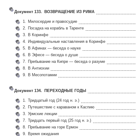
Документ 133. ВОЗВРАЩЕНИЕ ИЗ РИМА
1.
Милосердие и правосудие
2.
Посадка на корабль в Таренте
3.
В Коринфе
4.
Индивидуальные наставления в Коринфе
5.
В Афинах — беседа о науке
6.
В Эфесе — беседа о душе
7.
Пребывание на Кипре — беседа о разуме
8.
В Антиохии
9.
В Месопотамии
Документ 134. ПЕРЕХОДНЫЕ ГОДЫ
1.
Тридцатый год (24 год н. э.)
2.
Путешествие с караваном к Каспию
3.
Урмские лекции
7.
Тридцать первый год (25 год н. э.)
8.
Пребывание на горе Ермон
9.
Время ожидания