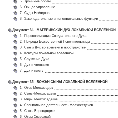
5.
Троичные послы
6.
Общее управление
7.
Суды Небадона
8.
Законодательные и исполнительные функции
Документ 34. МАТЕРИНСКИЙ ДУХ ЛОКАЛЬНОЙ ВСЕЛЕННОЙ
1.
Персонализация Созидательного Духа
2.
Природа Божественной Попечительницы
3.
Сын и Дух во времени и пространстве
4.
Контуры локальной вселенной
5.
Служение Духа
6.
Дух в человеке
7.
Дух и плоть
Документ 35. БОЖЬИ СЫНЫ ЛОКАЛЬНОЙ ВСЕЛЕННОЙ
1.
Отец-Мелхиседек
2.
Сыны-Мелхиседеки
3.
Миры Мелхиседеков
4.
Специальная деятельность Мелхиседеков
5.
Сыны-Ворондадеки
6.
Отцы Созвездий