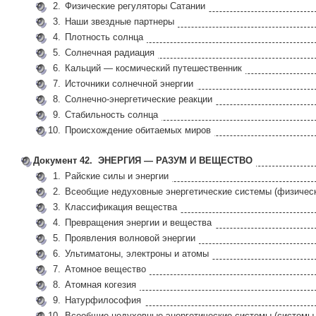
2.
Физические регуляторы Сатании
3.
Наши звездные партнеры
4.
Плотность солнца
5.
Солнечная радиация
6.
Кальций — космический путешественник
7.
Источники солнечной энергии
8.
Солнечно-энергетические реакции
9.
Стабильность солнца
10.
Происхождение обитаемых миров
Документ 42. ЭНЕРГИЯ — РАЗУМ И ВЕЩЕСТВО
1.
Райские силы и энергии
2.
Всеобщие недуховные энергетические системы (физическ
3.
Классификация вещества
4.
Превращения энергии и вещества
5.
Проявления волновой энергии
6.
Ультиматоны, электроны и атомы
7.
Атомное вещество
8.
Атомная когезия
9.
Натурфилософия
10.
Всеобщие недуховные энергетические системы (системы 