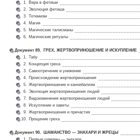
1.
Вера в фетиши
2.
Эволюция фетиша
3.
Тотемизм
4.
Магия
5.
Магические талисманы
6.
Магические ритуалы
Документ 89. ГРЕХ, ЖЕРТВОПРИНОШЕНИЕ И ИСКУПЛЕНИЕ
1.
Табу
2.
Концепция греха
3.
Самоотречение и унижение
4.
Происхождение жертвоприношения
5.
Жертвоприношение и каннибализм
6.
Эволюция жертвоприношения людей
7.
Видоизменения жертвоприношения людей
8.
Искупление и заветы
9.
Жертвоприношения и причастия
10.
Прощение греха
Документ 90. ШАМАНСТВО — ЗНАХАРИ И ЖРЕЦЫ
1.
Первые шаманы — знахари