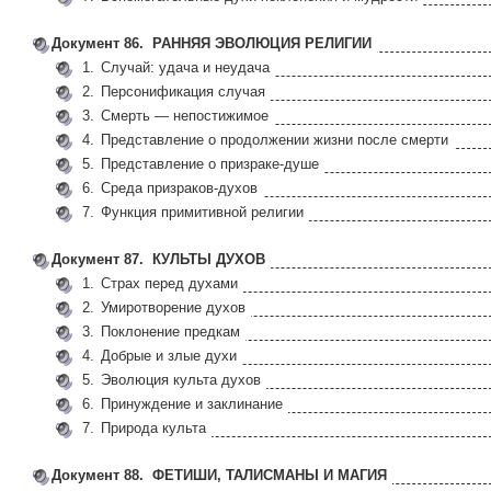
Документ 86. РАННЯЯ ЭВОЛЮЦИЯ РЕЛИГИИ
1.
Случай: удача и неудача
2.
Персонификация случая
3.
Смерть — непостижимое
4.
Представление о продолжении жизни после смерти
5.
Представление о призраке-душе
6.
Среда призраков-духов
7.
Функция примитивной религии
Документ 87. КУЛЬТЫ ДУХОВ
1.
Страх перед духами
2.
Умиротворение духов
3.
Поклонение предкам
4.
Добрые и злые духи
5.
Эволюция культа духов
6.
Принуждение и заклинание
7.
Природа культа
Документ 88. ФЕТИШИ, ТАЛИСМАНЫ И МАГИЯ