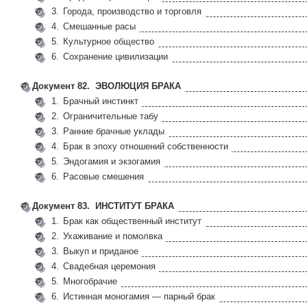
3.
Города, производство и торговля
4.
Смешанные расы
5.
Культурное общество
6.
Сохранение цивилизации
Документ 82. ЭВОЛЮЦИЯ БРАКА
1.
Брачный инстинкт
2.
Ограничительные табу
3.
Ранние брачные уклады
4.
Брак в эпоху отношений собственности
5.
Эндогамия и экзогамия
6.
Расовые смешения
Документ 83. ИНСТИТУТ БРАКА
1.
Брак как общественный институт
2.
Ухаживание и помолвка
3.
Выкуп и приданое
4.
Свадебная церемония
5.
Многобрачие
6.
Истинная моногамия — парный брак