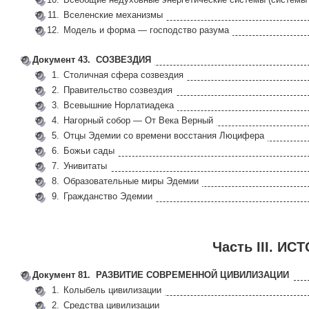
11.
Вселенские механизмы
12.
Модель и форма — господство разума
Документ 43. СОЗВЕЗДИЯ
1.
Столичная сфера созвездия
2.
Правительство созвездия
3.
Всевышние Норлатиадека
4.
Нагорный собор — От Века Верный
5.
Отцы Эдемии со времени восстания Люцифера
6.
Божьи сады
7.
Унивитаты
8.
Образовательные миры Эдемии
9.
Гражданство Эдемии
Часть III. И
Документ 81. РАЗВИТИЕ СОВРЕМЕННОЙ ЦИВИЛИЗАЦИИ
1.
Колыбель цивилизации
2.
Средства цивилизации