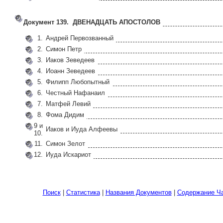
Документ 139. ДВЕНАДЦАТЬ АПОСТОЛОВ
1.
Андрей Первозванный
2.
Симон Петр
3.
Иаков Зеведеев
4.
Иоанн Зеведеев
5.
Филипп Любопытный
6.
Честный Нафанаил
7.
Матфей Левий
8.
Фома Дидим
9 и
Иаков и Иуда Алфеевы
10.
11.
Симон Зелот
12.
Иуда Искариот
Поиск
|
Статистика
|
Названия Документов
|
Содержание Ча