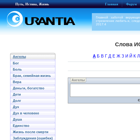
Путь, Истина, Жизнь
Главная
Форум
Главной заботой верующе
стремление любить и, следо
2017:4
Слова И
А
Б
В
Г
Д
Е
Ж
З
И
Й
К
Л
Ангелы
Бог
Боль
Брак, семейная жизнь
Ангелы
Вера
Деньги, богатство
Дети
Долг
Дух
Дух в человеке
Душа
Единство
Жизнь после смерти
Заблуждения (ошибки)