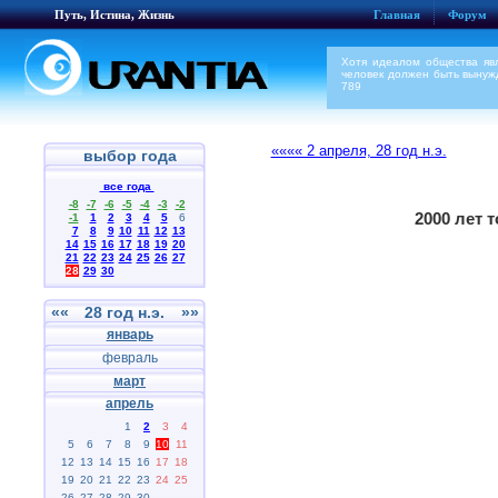
Путь, Истина, Жизнь
Главная
Форум
Хотя идеалом общества явл
человек должен быть вынуж
789
«««« 2 апреля, 28 год н.э.
выбор года
все года
-8
-7
-6
-5
-4
-3
-2
2000 лет 
-1
1
2
3
4
5
6
7
8
9
10
11
12
13
14
15
16
17
18
19
20
21
22
23
24
25
26
27
28
29
30
««
28 год н.э.
»»
январь
февраль
март
апрель
1
2
3
4
5
6
7
8
9
10
11
12
13
14
15
16
17
18
19
20
21
22
23
24
25
26
27
28
29
30