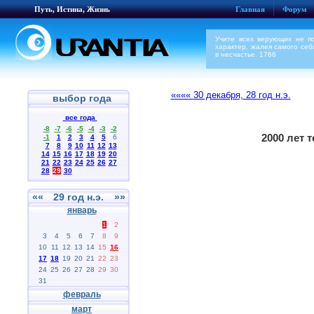
Путь, Истина, Жизнь
Главная
Форум
Учите всех верующих не п
характер, жалея самого се
в несчастье. 1766
«««« 30 декабря, 28 год н.э.
выбор года
все года
-8
-7
-6
-5
-4
-3
-2
2000 лет 
-1
1
2
3
4
5
6
7
8
9
10
11
12
13
14
15
16
17
18
19
20
21
22
23
24
25
26
27
28
29
30
««
29 год н.э.
»»
январь
1
2
3
4
5
6
7
8
9
10
11
12
13
14
15
16
17
18
19
20
21
22
23
24
25
26
27
28
29
30
31
февраль
март