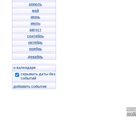
апрель
май
июнь
июль
август
сентябрь
октябрь
ноябрь
декабрь
о календаре
скрывать даты без
событий
добавить событие