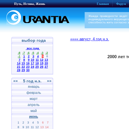
Путь, Истина, Жизнь
Главная
Форум
Жажда праведности ведёт 
индивидуального верующего
способность жить согласно 
«««« август, 4 год н.э.
выбор года
все года
-8
-7
-6
-5
-4
-3
-2
2000 лет 
-1
1
2
3
4
5
6
7
8
9
10
11
12
13
14
15
16
17
18
19
20
21
22
23
24
25
26
27
28
29
30
««
5 год н.э.
»»
январь
февраль
март
апрель
май
июнь
1
2
3
4
5
6
7
8
9
10
11
12
13
14