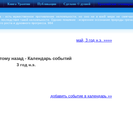
Книга Урантии
Публикации
Сделано © душой
Урантийские семинары
а - есть мужественное противление нелояльности, но оно ни в коей мере не смягчае
последствия такой нелояльности. Однако покаяние - искреннее осознание природы греха 
го роста и духовного прогресса. 984
май, 3 год н.э. »»»»
 тому назад - Календарь событий
3 год н.э.
добавить событие в календарь »»