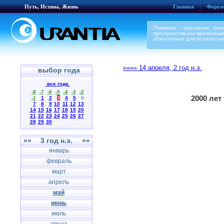
Путь, Истина, Жизнь
Главная
Форум
Покаяние - признание грех
пространственно-временные 
обязательно для религиозно
«««« 14 апреля, 2 год н.э.
выбор года
все года
-8
-7
-6
-5
-4
-3
-2
2000 лет
-1
1
2
3
4
5
6
7
8
9
10
11
12
13
14
15
16
17
18
19
20
21
22
23
24
25
26
27
28
29
30
««
3 год н.э.
»»
январь
февраль
март
апрель
май
июнь
июль