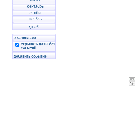
август
сентябрь
октябрь
ноябрь
декабрь
о календаре
скрывать даты без
событий
добавить событие