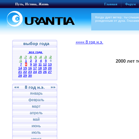
Путь, Истина, Жизнь
Главная
Форум
Когда дует ветер, ты слыши
рожденным от духа. Глазами
«««« 8 год н.э.
выбор года
все года
-8
-7
-6
-5
-4
-3
-2
2000 лет 
-1
1
2
3
4
5
6
7
8
9
10
11
12
13
14
15
16
17
18
19
20
21
22
23
24
25
26
27
28
29
30
««
8 год н.э.
»»
январь
февраль
март
апрель
май
июнь
июль