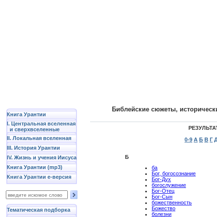
Библейские сюжеты, историческ
Книга Урантии
I. Центральная вселенная
РЕЗУЛЬТА
и сверхвселенные
II. Локальная вселенная
0-9
А
Б
В
Г
III. История Урантии
Б
IV. Жизнь и учения Иисуса
Книга Урантии (mp3)
ба
Бог, богосознание
Книга Урантии е-версия
Бог-Дух
богослужение
Бог-Отец
Бог-Сын
божественность
Божество
Тематическая подборка
болезни