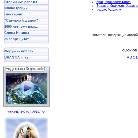
брак, бракосочетание
Вторичные работы
Брахма, брахман, брахма
Иллюстрации
Будда, буддизм
Глоссарий
“Сделано © душой”
2000 лет тому назад
Слова Истины
Читатели, владеющие англий
Экспорт цитат
CLICK ON
Форум читателей
A
B
C
URANTIA links
«ЖИЗНЬ ИИСУСА ХРИСТА»