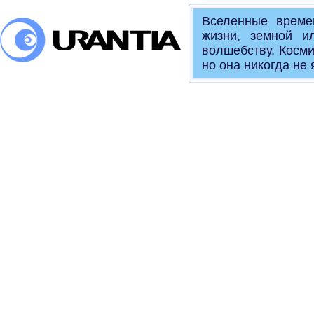
Вселенные време
жизни, земной и
волшебству. Косми
но она никогда не