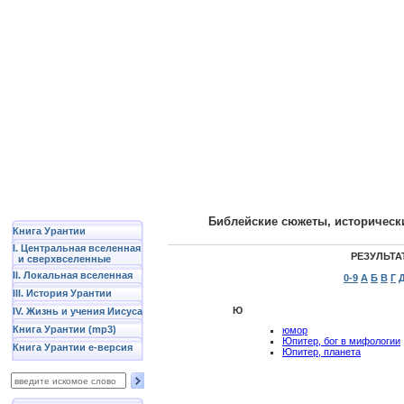
Библейские сюжеты, историческ
Книга Урантии
I. Центральная вселенная
РЕЗУЛЬТА
и сверхвселенные
II. Локальная вселенная
0-9
А
Б
В
Г
III. История Урантии
Ю
IV. Жизнь и учения Иисуса
Книга Урантии (mp3)
юмор
Юпитер, бог в мифологии
Книга Урантии е-версия
Юпитер, планета