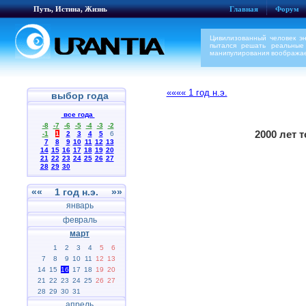
Путь, Истина, Жизнь
Главная
Форум
Цивилизованный человек э
пытался решать реальные
манипулирования воображае
«««« 1 год н.э.
выбор года
все года
-8
-7
-6
-5
-4
-3
-2
2000 лет 
-1
1
2
3
4
5
6
7
8
9
10
11
12
13
14
15
16
17
18
19
20
21
22
23
24
25
26
27
28
29
30
««
1 год н.э.
»»
январь
февраль
март
1
2
3
4
5
6
7
8
9
10
11
12
13
14
15
16
17
18
19
20
21
22
23
24
25
26
27
28
29
30
31
апрель