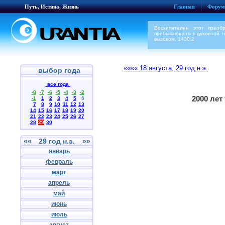
Путь, Истина, Жизнь
Главная
Форум
Восхитителен этот преоб
пребывающего в духовной ть
вызовом. 1430:2
«««« 18 августа, 29 год н.э.
выбор года
все года
-8
-7
-6
-5
-4
-3
-2
2000 лет
-1
1
2
3
4
5
6
7
8
9
10
11
12
13
14
15
16
17
18
19
20
21
22
23
24
25
26
27
28
29
30
««
29 год н.э.
»»
январь
февраль
март
апрель
май
июнь
июль