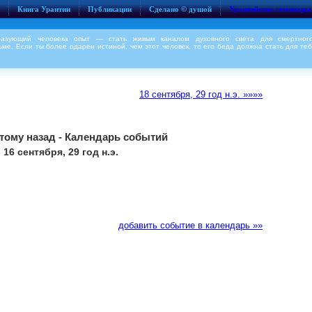
Книга Урантии
Публикации
Сделано © душой
Урантийские семинары
разующий человека опыт — стать живым каналом духовного света для смертного
ме. Если ты более одарен истиной, чем этот человек, то его беда должна стать для теб
18 сентября, 29 год н.э. »»»»
 тому назад - Календарь событий
16 сентября, 29 год н.э.
добавить событие в календарь »»